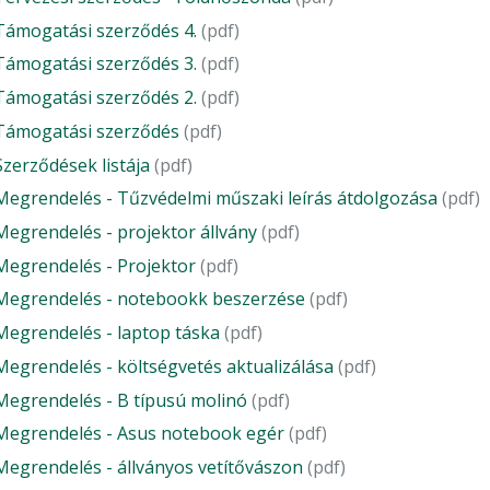
Támogatási szerződés 4.
(pdf)
Támogatási szerződés 3.
(pdf)
Támogatási szerződés 2.
(pdf)
Támogatási szerződés
(pdf)
Szerződések listája
(pdf)
Megrendelés - Tűzvédelmi műszaki leírás átdolgozása
(pdf)
Megrendelés - projektor állvány
(pdf)
Megrendelés - Projektor
(pdf)
Megrendelés - notebookk beszerzése
(pdf)
Megrendelés - laptop táska
(pdf)
Megrendelés - költségvetés aktualizálása
(pdf)
Megrendelés - B típusú molinó
(pdf)
Megrendelés - Asus notebook egér
(pdf)
Megrendelés - állványos vetítővászon
(pdf)