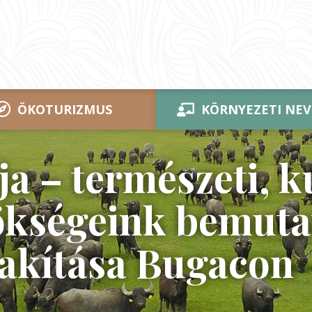
ÖKOTURIZMUS
KÖRNYEZETI NEV
a – természeti, ku
ökségeink bemuta
lakítása Bugacon