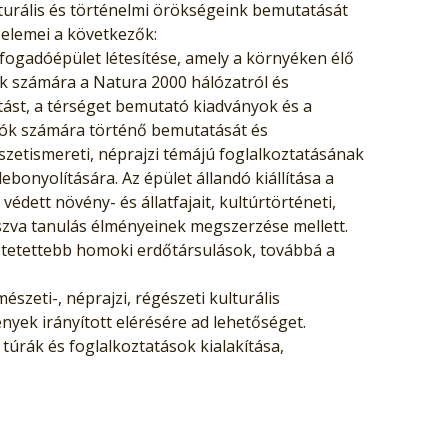
turális és történelmi örökségeink bemutatását
 elemei a következők:
fogadóépület létesítése, amely a környéken élő
ek számára a Natura 2000 hálózatról és
tást, a térséget bemutató kiadványok és a
atók számára történő bemutatását és
szetismereti, néprajzi témájú foglalkoztatásának
bonyolítására. Az épület állandó kiállítása a
védett növény- és állatfajait, kultúrtörténeti,
tszva tanulás élményeinek megszerzése mellett.
ztetettebb homoki erdőtársulások, továbbá a
szeti-, néprajzi, régészeti kulturális
yek irányított elérésére ad lehetőséget.
túrák és foglalkoztatások kialakítása,