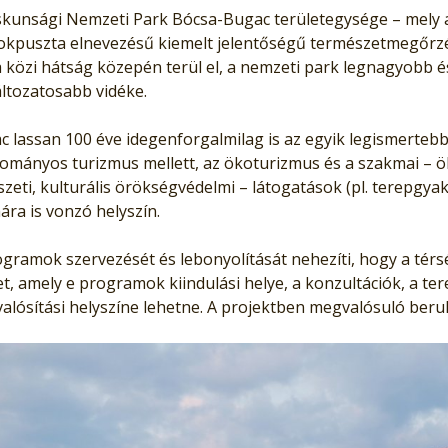
skunsági Nemzeti Park Bócsa-Bugac területegysége – mel
kpuszta elnevezésű kiemelt jelentőségű természetmegőrzési
a közi hátság közepén terül el, a nemzeti park legnagyobb é
áltozatosabb vidéke.
c lassan 100 éve idegenforgalmilag is az egyik legismertebb
mányos turizmus mellett, az ökoturizmus és a szakmai – ökoló
zeti, kulturális örökségvédelmi – látogatások (pl. terepgya
ára is vonzó helyszín.
ogramok szervezését és lebonyolítását nehezíti, hogy a tér
et, amely e programok kiindulási helye, a konzultációk, a t
lósítási helyszíne lehetne. A projektben megvalósuló beruhá