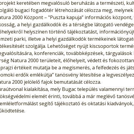
projekt keretében megvalósuló beruházás a természeti, kul
olgáló bugaci fogadótér létrehozását célozza meg, melynek
tura 2000 Központ – "Puszta kapuja” információs központ, 
kosság, a helyi gazdálkodók és a térségbe látogató vendég
őhelyekről helyszínen történő tájékoztatást, információnyúj
mzeti parki, illetve a helyi gazdálkodók termékeinek látog
tékesítését szolgálja. Lehetőséget nyújt kiscsoportok termé
gvalósítására, konferenciák, továbbképzések, tárgyalások le
rség Natura 2000 területeit, élőhelyeit, védett és fokozottan 
prajzi értékeit mutatja be a megismerés, a felfedezés és já
omoki erdők emlékútja” tanösvény létesítése a legveszélye
tura 2000 jelölelő fajok bemutatását célozza.
raútvonal kialakítása, mely Bugac település valamennyi termé
ökségvédelmi elemét érinti, továbbá a már meglévő tanösvén
emléletformálást segítő tájékoztató és oktatási kiadványok, 
ködtetése.