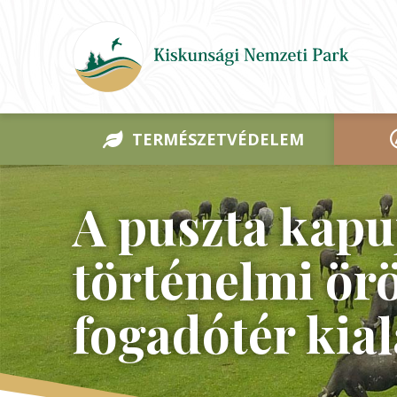
TERMÉSZETVÉDELEM
A puszta kapuj
történelmi ör
fogadótér kia