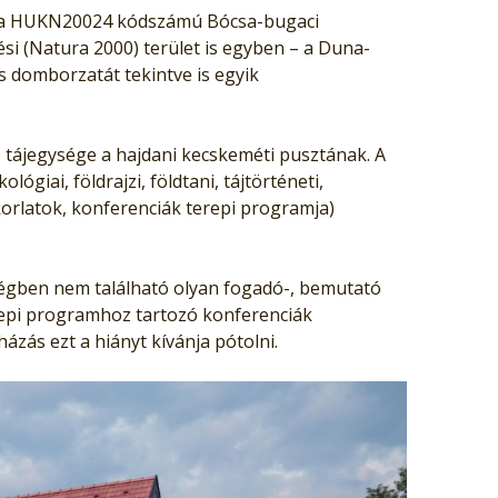
y a HUKN20024 kódszámú Bócsa-bugaci
 (Natura 2000) terület is egyben – a Duna-
s domborzatát tekintve is egyik
 tájegysége a hajdani kecskeméti pusztának. A
giai, földrajzi, földtani, tájtörténeti,
korlatok, konferenciák terepi programja)
ségben nem található olyan fogadó-, bemutató
erepi programhoz tartozó konferenciák
zás ezt a hiányt kívánja pótolni.