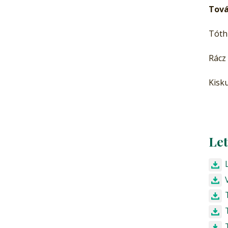
Tová
Tóth 
Rácz
Kisk
Le