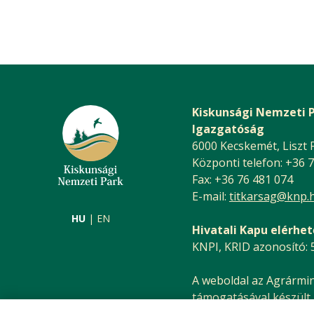
Kiskunsági Nemzeti 
Igazgatóság
6000 Kecskemét, Liszt F.
Központi telefon: +36 
Fax: +36 76 481 074
E-mail:
titkarsag@knp.
HU
EN
Hivatali Kapu elérhe
KNPI, KRID azonosító:
A weboldal az Agrármi
támogatásával készült.