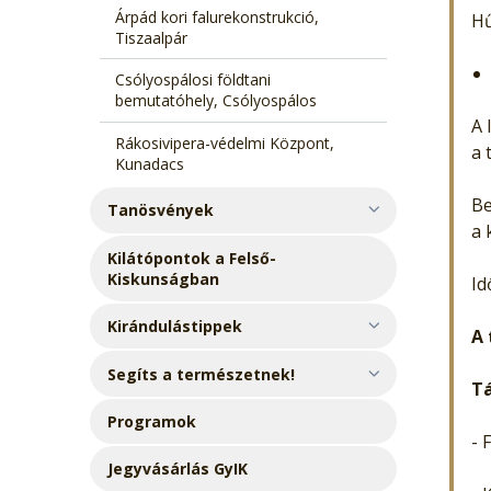
Árpád kori falurekonstrukció,
Hű
Tiszaalpár
Csólyospálosi földtani
bemutatóhely, Csólyospálos
A 
Rákosivipera-védelmi Központ,
a 
Kunadacs
Be
Tanösvények
a 
Kilátópontok a Felső-
Kiskunságban
Id
Kirándulástippek
A 
Segíts a természetnek!
Tá
Programok
- 
Jegyvásárlás GyIK