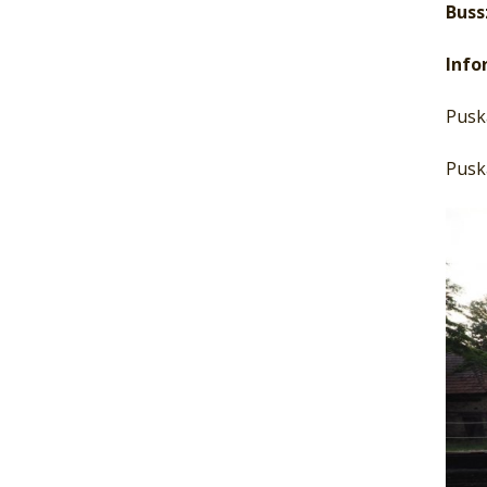
Buss
Info
Pusk
Pusk