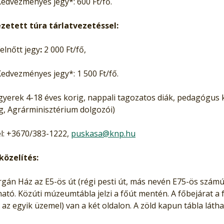
Kedvezményes jegy*: 600 Ft/fő.
zetett túra tárlatvezetéssel:
Felnőtt jegy
:
2 000 Ft/fő,
Kedvezményes jegy*: 1 500 Ft/fő.
gyerek 4-18 éves korig, nappali tagozatos diák, pedagógus
g, Agrárminisztérium dolgozói)
l: +3670/383-1222,
puskasa@knp.hu
özelítés:
rgán Ház az E5-ös út (régi pesti út, más nevén E75-ös számú
ható. Közúti múzeumtábla jelzi a főút mentén. A főbejárat a 
 az egyik üzemel) van a két oldalon. A zöld kapun tábla látha