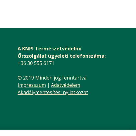
A KNPI Természetvédelmi
Őrszolgálat ügyeleti telefonszáma:
+36 30 555 6171
© 2019 Minden jog fenntartva.
Impresszum
|
Adatvédelem
Akadálymentesítési nyilatkozat