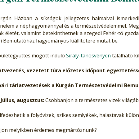
rgán Házban a síkságok jellegzetes halmaival ismerked
énelem a néphagyománnyal és a természetvédelemmel. Megis
k életét, valamint betekinthetnek a szegedi Fehér-tó gazdag
yi Bemutatóház hagyományos kiállítótere mutat be.
pületegyüttes mögött induló
Sirály-tanösvényen
található k
atvezetés, vezetett túra előzetes időpont-egyeztetéss
ári tárlatvezetések a Kurgán Természetvédelmi Bemu
Július, augusztus:
Csobbanjon a természetes vizek világáb
lfedezhetik a folyóvizek, szikes semlyékek, halastavak különb
jon melyikben érdemes megmártóznunk?