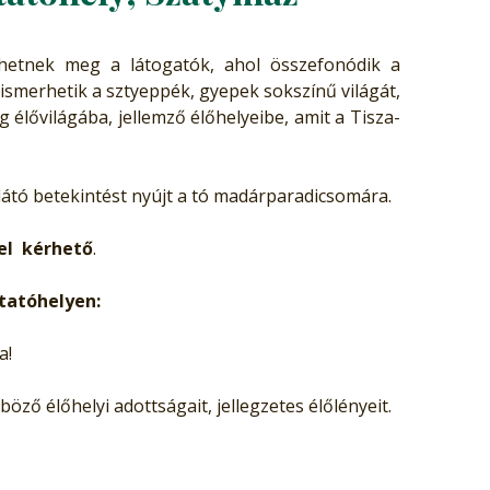
hetnek meg a látogatók, ahol összefonódik a
merhetik a sztyeppék, gyepek sokszínű világát,
 élővilágába, jellemző élőhelyeibe, amit a Tisza-
ilátó betekintést nyújt a tó madárparadicsomára.
el kérhető
.
tatóhelyen:
a!
öző élőhelyi adottságait, jellegzetes élőlényeit.