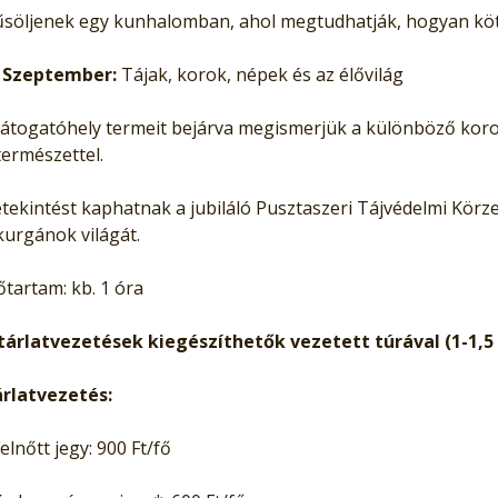
söljenek egy kunhalomban, ahol megtudhatják, hogyan kötő
Szeptember:
Tájak, korok, népek és az élővilág
látogatóhely termeit bejárva megismerjük a különböző koro
természettel.
tekintést kaphatnak a jubiláló Pusztaszeri Tájvédelmi Körze
kurgánok világát.
őtartam: kb. 1 óra
tárlatvezetések kiegészíthetők vezetett túrával (1-1,5 
rlatvezetés:
Felnőtt jegy: 900 Ft/fő