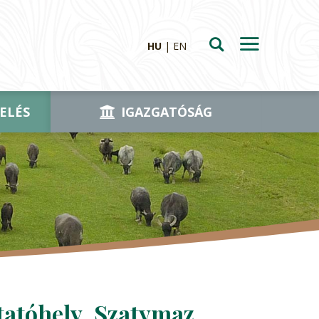
HU
EN
ELÉS
IGAZGATÓSÁG
atóhely, Szatymaz