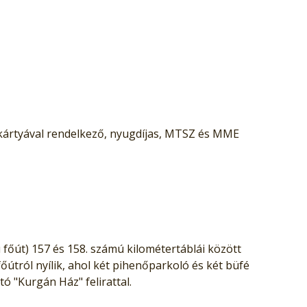
 kártyával rendelkező, nyugdíjas, MTSZ és MME
 főút) 157 és 158. számú kilométertáblái között
főútról nyílik, ahol két pihenőparkoló és két büfé
tó "Kurgán Ház" felirattal.