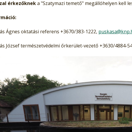
zal érkezőknek
a "Szatymazi temető" megállóhelyen kell les
rmáció:
ás Ágnes oktatási referens +3670/383-1222,
puskasa@knp.
ás József természetvédelmi őrkerület-vezető +3630/4884-5