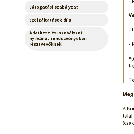
- 
Látogatási szabályzat
Ve
Szolgáltatások díja
- 
Adatkezelési szabályzat
nyilvános rendezvényeken
- 
résztvevőknek
*(
ta
Te
Megk
A Ku
talál
(csak