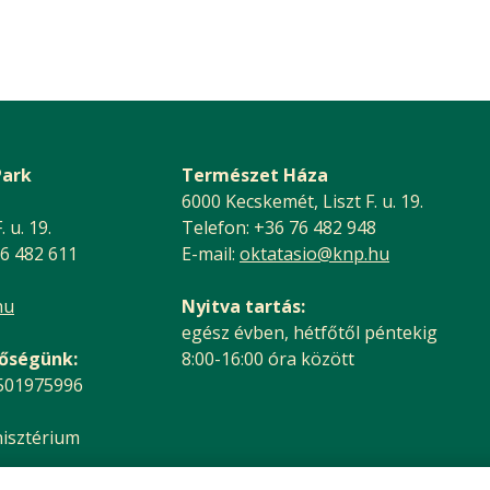
Park
Természet Háza
6000 Kecskemét, Liszt F. u. 19.
 u. 19.
Telefon: +36 76 482 948
76 482 611
E-mail:
oktatasio@knp.hu
hu
Nyitva tartás:
egész évben, hétfőtől péntekig
tőségünk:
8:00-16:00 óra között
 501975996
nisztérium