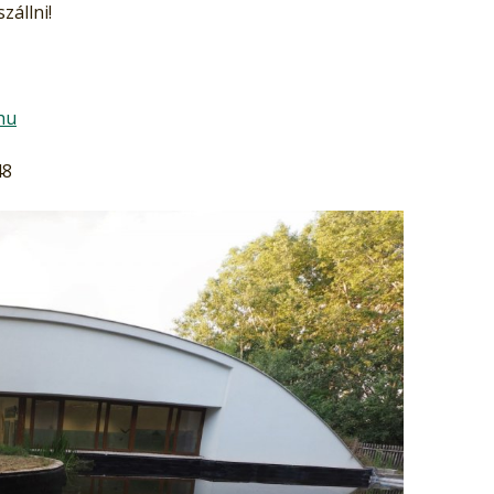
zállni!
hu
48