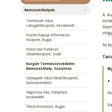
Bemutatóhelyek
A Ku
tört
Természet Háza
Látogatóközpont, Kecskemét
ősein
völg
Puszta Kapuja Információs
Központ, Bugac
Az é
Kolon-tavi Fürkésző
Oktatóközpont, Izsák
Tárl
Kurgán Természetvédelmi
Bemutatóhely, Szatymaz
Ny
Sztyeppék Háza Oktatóközpont,
Kunszentmiklós
Naprózsa Ház, Fülöpházi-
Fe
buckavidék
Va
Pásztormúzeum, Bugac