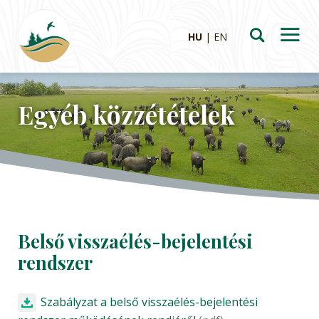
HU
EN
Egyéb közzétételek
Belső visszaélés-bejelentési
rendszer
Szabályzat a belső visszaélés-bejelentési