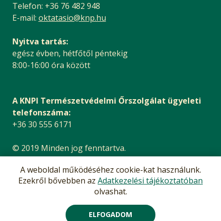
Telefon: +36 76 482 948
E-mail:
oktatasio@knp.hu
Nyitva tartás:
egész évben, hétfőtől péntekig
8:00-16:00 óra között
A KNPI Természetvédelmi Őrszolgálat ügyeleti
telefonszáma:
+36 30 555 6171
© 2019 Minden jog fenntartva.
Impresszum
|
Adatvédelem
A weboldal működéséhez cookie-kat használunk.
Akadálymentesítési nyilatkozat
Ezekről bővebben az
Adatkezelési tájékoztatóban
olvashat.
ELFOGADOM