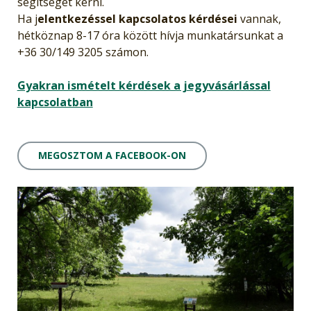
segítséget kérni.
Ha j
elentkezéssel kapcsolatos kérdései
vannak,
hétköznap 8-17 óra között hívja munkatársunkat a
+36 30/149 3205 számon.
Gyakran ismételt kérdések a jegyvásárlással
kapcsolatban
MEGOSZTOM A FACEBOOK-ON