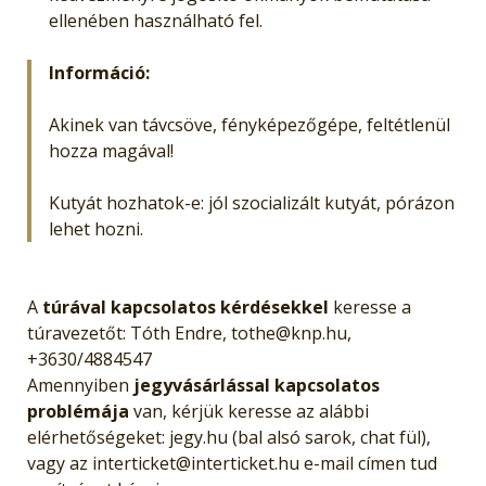
ellenében használható fel.
Információ:
Akinek van távcsöve, fényképezőgépe, feltétlenül
hozza magával!
Kutyát hozhatok-e: jól szocializált kutyát, pórázon
lehet hozni.
A
túrával kapcsolatos kérdésekkel
keresse a
túravezetőt: Tóth Endre, tothe@knp.hu,
+3630/4884547
Amennyiben
jegyvásárlással kapcsolatos
problémája
van, kérjük keresse az alábbi
elérhetőségeket: jegy.hu (bal alsó sarok, chat fül),
vagy az interticket@interticket.hu e-mail címen tud