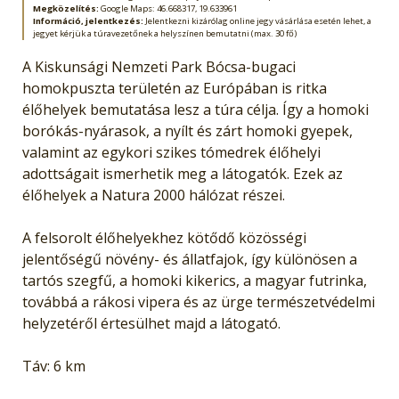
Megközelítés:
Google Maps: 46.668317, 19.633961
Információ, jelentkezés:
Jelentkezni kizárólag online jegy vásárlása esetén lehet, a
jegyet kérjük a túravezetőnek a helyszínen bemutatni (max. 30 fő)
A Kiskunsági Nemzeti Park Bócsa-bugaci
homokpuszta területén az Európában is ritka
élőhelyek bemutatása lesz a túra célja. Így a homoki
borókás-nyárasok, a nyílt és zárt homoki gyepek,
valamint az egykori szikes tómedrek élőhelyi
adottságait ismerhetik meg a látogatók. Ezek az
élőhelyek a Natura 2000 hálózat részei.
A felsorolt élőhelyekhez kötődő közösségi
jelentőségű növény- és állatfajok, így különösen a
tartós szegfű, a homoki kikerics, a magyar futrinka,
továbbá a rákosi vipera és az ürge természetvédelmi
helyzetéről értesülhet majd a látogató.
Táv: 6 km