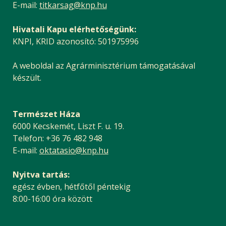
E-mail:
titkarsag@knp.hu
Hivatali Kapu elérhetőségünk:
KNPI, KRID azonosító: 501975996
A weboldal az Agrárminisztérium támogatásával
készült.
Természet Háza
6000 Kecskemét, Liszt F. u. 19.
Telefon: +36 76 482 948
E-mail:
oktatasio@knp.hu
Nyitva tartás:
egész évben, hétfőtől péntekig
8:00-16:00 óra között