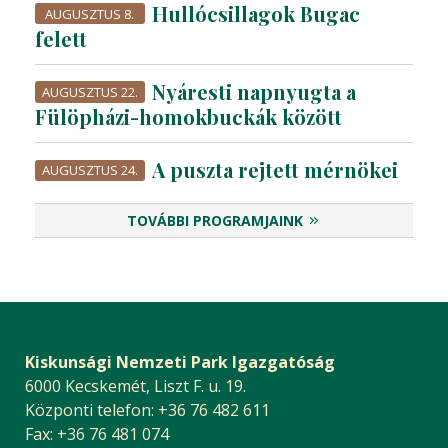
Hullócsillagok Bugac
AUGUSZTUS 8.
felett
Nyáresti napnyugta a
AUGUSZTUS 22.
Fülöpházi-homokbuckák között
A puszta rejtett mérnökei
AUGUSZTUS 24.
TOVÁBBI PROGRAMJAINK
Kiskunsági Nemzeti Park Igazgatóság
6000 Kecskemét, Liszt F. u. 19.
Központi telefon: +36 76 482 611
Fax: +36 76 481 074