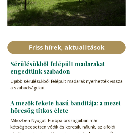
Friss hírek, aktualitások
Sérülésükből felépült madarakat
engedtünk szabadon
Újabb sérülésükből felépült madarak nyerhették vissza
a szabadságukat.
A mezők fekete hasú banditája: a mezei
hörcsög titkos élete
Miközben Nyugat-Európa országaiban már
kétségbeesetten védik és keresik, nálunk, az alföldi