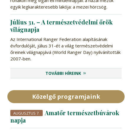
rónákon még vígan éli mindennapjait a hazai mezők
egyik legkarakteresebb lakója: a mezei hörcsög.
Július 31. – A természetvédelmi őrök
világnapja
Az International Ranger Federation alapításának
évfordulóját, július 31-ét a világ természetvédelmi
őreinek világnapjává (World Ranger Day) nyilvánították
2007-ben.
TOVÁBBI HÍREINK
Közelgő programjaink
Amatőr természetbúvárok
AUGUSZTUS 7.
napja