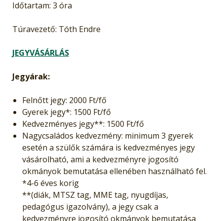
Időtartam: 3 óra
Túravezető: Tóth Endre
JEGYVÁSÁRLÁS
Jegyárak:
Felnőtt jegy: 2000 Ft/fő
Gyerek jegy*: 1500 Ft/fő
Kedvezményes jegy**: 1500 Ft/fő
Nagycsaládos kedvezmény: minimum 3 gyerek
esetén a szülők számára is kedvezményes jegy
vásárolható, ami a kedvezményre jogosító
okmányok bemutatása ellenében használható fel.
*4-6 éves korig
**(diák, MTSZ tag, MME tag, nyugdíjas,
pedagógus igazolvány), a jegy csak a
kedvezményre jogosító okmányok bemutatása