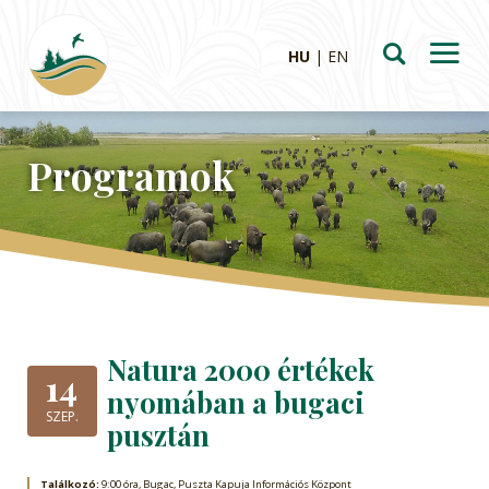
HU
EN
Programok
Natura 2000 értékek
14
nyomában a bugaci
SZEP.
pusztán
Találkozó:
9:00 óra, Bugac, Puszta Kapuja Információs Központ