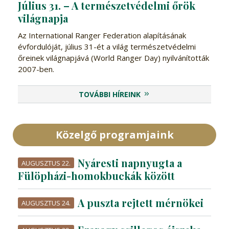
Július 31. – A természetvédelmi őrök
világnapja
Az International Ranger Federation alapításának
évfordulóját, július 31-ét a világ természetvédelmi
őreinek világnapjává (World Ranger Day) nyilvánították
2007-ben.
TOVÁBBI HÍREINK
Közelgő programjaink
Nyáresti napnyugta a
AUGUSZTUS 22.
Fülöpházi-homokbuckák között
A puszta rejtett mérnökei
AUGUSZTUS 24.