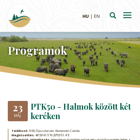
HU
EN
Programok
23
PTK50 - Halmok között két
keréken
MÁJ.
Találkozó:
9:00, Ópusztaszer, Kemencés Csárda
Megközelítés:
46°29'41.5"N 20°03'51.4"E
Információ, jelentkezés:
Jelentkezni kizárólag online jegy vásárlása esetén lehet, a