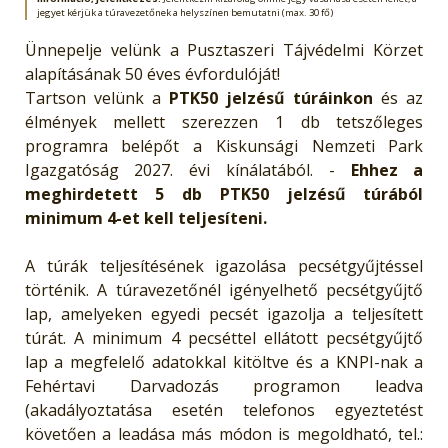
jegyet kérjük a túravezetőnek a helyszínen bemutatni (max. 30 fő)
Ünnepelje velünk a Pusztaszeri Tájvédelmi Körzet
alapításának 50 éves évfordulóját!
Tartson velünk a
PTK50 jelzésű túráinkon
és az
élmények mellett szerezzen 1 db tetszőleges
programra belépőt a Kiskunsági Nemzeti Park
Igazgatóság 2027. évi kínálatából. -
Ehhez a
meghirdetett 5 db PTK50 jelzésű túrából
minimum 4-et kell teljesíteni.
A túrák teljesítésének igazolása pecsétgyűjtéssel
történik. A túravezetőnél igényelhető pecsétgyűjtő
lap, amelyeken egyedi pecsét igazolja a teljesített
túrát. A minimum 4 pecséttel ellátott pecsétgyűjtő
lap a megfelelő adatokkal kitöltve és a KNPI-nak a
Fehértavi Darvadozás programon leadva
(akadályoztatása esetén telefonos egyeztetést
követően a leadása más módon is megoldható, tel.: