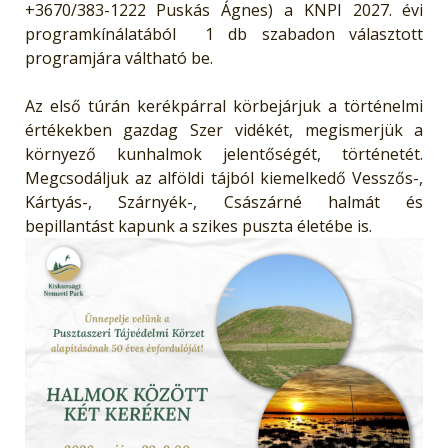
+3670/383-1222 Puskás Ágnes) a KNPI 2027. évi
programkínálatából 1 db szabadon választott
programjára váltható be.
Az első túrán kerékpárral körbejárjuk a történelmi
értékekben gazdag Szer vidékét, megismerjük a
környező kunhalmok jelentőségét, történetét.
Megcsodáljuk az alföldi tájból kiemelkedő Vesszős-,
Kártyás-, Szárnyék-, Császárné halmát és
bepillantást kapunk a szikes puszta életébe is.