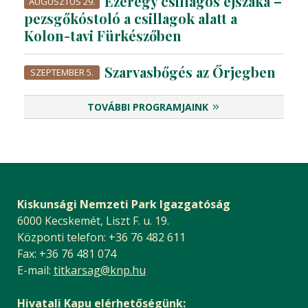
Ezeregy csillagos éjszaka –
AUGUSZTUS 29.
pezsgőkóstoló a csillagok alatt a
Kolon-tavi Fürkészőben
Szarvasbőgés az Őrjegben
SZEPTEMBER 5.
TOVÁBBI PROGRAMJAINK
Kiskunsági Nemzeti Park Igazgatóság
6000 Kecskemét, Liszt F. u. 19.
Központi telefon: +36 76 482 611
Fax: +36 76 481 074
E-mail:
titkarsag@knp.hu
Hivatali Kapu elérhetőségünk: