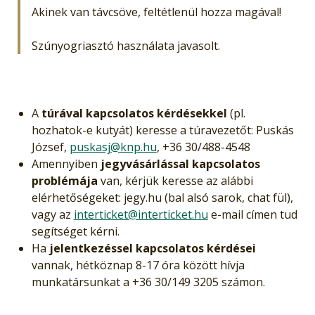
Akinek van távcsöve, feltétlenül hozza magával!
Szúnyogriasztó használata javasolt.
A
túrával kapcsolatos kérdésekkel
(pl.
hozhatok-e kutyát) keresse a túravezetőt: Puskás
József,
puskasj@knp.hu
, +36 30/488-4548
Amennyiben
jegyvásárlással kapcsolatos
problémája
van, kérjük keresse az alábbi
elérhetőségeket: jegy.hu (bal alsó sarok, chat fül),
vagy az
interticket@interticket.hu
e-mail címen tud
segítséget kérni.
Ha
jelentkezéssel kapcsolatos kérdései
vannak, hétköznap 8-17 óra között hívja
munkatársunkat a +36 30/149 3205 számon.