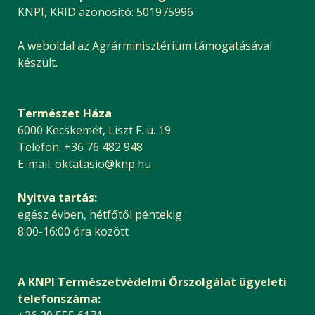
KNPI, KRID azonosító: 501975996
A weboldal az Agrárminisztérium támogatásával
készült.
Természet Háza
6000 Kecskemét, Liszt F. u. 19.
Telefon: +36 76 482 948
E-mail:
oktatasio@knp.hu
Nyitva tartás:
egész évben, hétfőtől péntekig
8:00-16:00 óra között
A KNPI Természetvédelmi Őrszolgálat ügyeleti
telefonszáma: