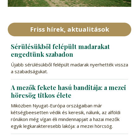
Friss hírek, aktualitások
Sérülésükből felépült madarakat
engedtünk szabadon
Újabb sérülésükből felépült madarak nyerhették vissza
a szabadságukat.
A mezők fekete hasú banditája: a mezei
hörcsög titkos élete
Miközben Nyugat-Európa országaiban már
kétségbeesetten védik és keresik, nálunk, az alföldi
rónákon még vígan éli mindennapjait a hazai mezők
egyik legkarakteresebb lakója: a mezei hörcsög.