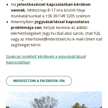
Ha
jelentkezéssel kapcsolatban kérdései
vannak
, hétköznap 8-17 óra között hívja
munkatársunkat a +36 30/149 3205 számon.
Amennyiben
jegyvásárlással kapcsolatos
problémája van
, kérjük keresse az alábbi
elérhetőségeket: Jegy.hu (bal alsó sarok, chat fül),
vagy az interticket@interticket.hu e-mail címen tud
segítséget kérni.
Gyakran ismételt kérdések a jegyvásárlással
kapcsolatban
MEGOSZTOM A FACEBOOK-ON