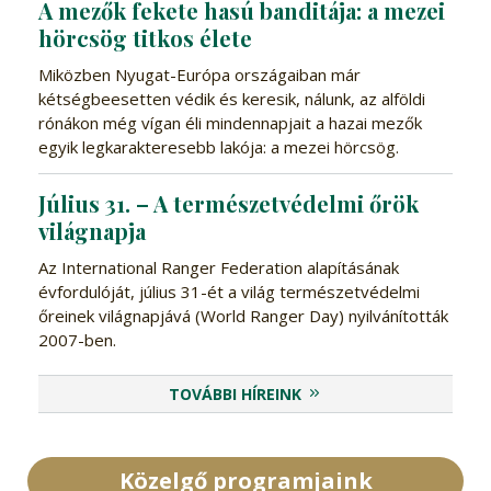
A mezők fekete hasú banditája: a mezei
hörcsög titkos élete
Miközben Nyugat-Európa országaiban már
kétségbeesetten védik és keresik, nálunk, az alföldi
rónákon még vígan éli mindennapjait a hazai mezők
egyik legkarakteresebb lakója: a mezei hörcsög.
Július 31. – A természetvédelmi őrök
világnapja
Az International Ranger Federation alapításának
évfordulóját, július 31-ét a világ természetvédelmi
őreinek világnapjává (World Ranger Day) nyilvánították
2007-ben.
TOVÁBBI HÍREINK
Közelgő programjaink