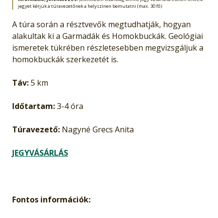
jegyet kérjük a túravezetőnek a helyszínen bemutatni (max. 30 fő)
A túra során a résztvevők megtudhatják, hogyan
alakultak ki a Garmadák és Homokbuckák. Geológiai
ismeretek tükrében részletesebben megvizsgáljuk a
homokbuckák szerkezetét is.
Táv:
5 km
Időtartam:
3-4 óra
Túravezető:
Nagyné Grecs Anita
JEGYVÁSÁRLÁS
Fontos információk: