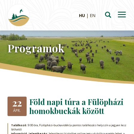
HU
EN
Programok
22
Föld napi túra a Fülöpházi
homokbuckák között
ÁPR.
Találkozó:
9:00 óra, Fülöpházi-buckavidék (a pontos találkozási helyszín a jegyen lesz
látható)
Információ, jelentkezés:
Jelentkezni kizárólag online jegy vásárlása esetén lehet, a