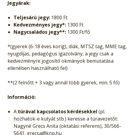
Jegyárak:
Teljesárú jegy:
1800 Ft
Kedvezményes jegy*:
1300 Ft
Nagycsaládos jegy**:
1300 Ft/fő
*(gyerek (6-18 éves korig), diák, MTSZ tag, MME tag,
nyugdíjas, pedagógus igazolvány, a jegy csak a
kedvezményre jogosító okmányok bemutatása
ellenében használható fel)
**(2 felnőtt + 3 vagy annál több gyerek, min. 5 fő)
Információ:
A
túrával kapcsolatos kérdésekkel
(pl.
hozhatok-e kutyát stb.) keresse a túravezetőt:
Nagyné Grecs Anita (oktatási referens), 30/566-
5641, grecsa@knp.hu