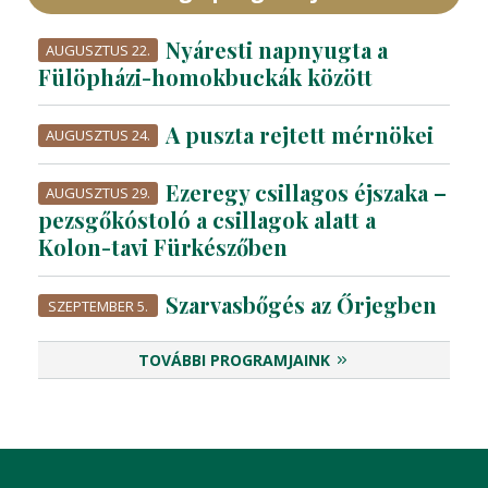
Nyáresti napnyugta a
AUGUSZTUS 22.
Fülöpházi-homokbuckák között
A puszta rejtett mérnökei
AUGUSZTUS 24.
Ezeregy csillagos éjszaka –
AUGUSZTUS 29.
pezsgőkóstoló a csillagok alatt a
Kolon-tavi Fürkészőben
Szarvasbőgés az Őrjegben
SZEPTEMBER 5.
TOVÁBBI PROGRAMJAINK