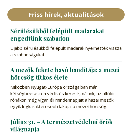
Friss hírek, aktualitások
Sérülésükből felépült madarakat
engedtünk szabadon
Újabb sérülésükből felépült madarak nyerhették vissza
a szabadságukat.
A mezők fekete hasú banditája: a mezei
hörcsög titkos élete
Miközben Nyugat-Európa országaiban már
kétségbeesetten védik és keresik, nálunk, az alföldi
rónákon még vígan éli mindennapjait a hazai mezők
egyik legkarakteresebb lakója: a mezei hörcsög.
Július 31. – A természetvédelmi őrök
világnapja