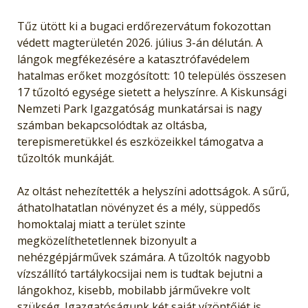
Tűz ütött ki a bugaci erdőrezervátum fokozottan
védett magterületén 2026. július 3-án délután. A
lángok megfékezésére a katasztrófavédelem
hatalmas erőket mozgósított: 10 település összesen
17 tűzoltó egysége sietett a helyszínre. A Kiskunsági
Nemzeti Park Igazgatóság munkatársai is nagy
számban bekapcsolódtak az oltásba,
terepismeretükkel és eszközeikkel támogatva a
tűzoltók munkáját.
Az oltást nehezítették a helyszíni adottságok. A sűrű,
áthatolhatatlan növényzet és a mély, süppedős
homoktalaj miatt a terület szinte
megközelíthetetlennek bizonyult a
nehézgépjárművek számára. A tűzoltók nagyobb
vízszállító tartálykocsijai nem is tudtak bejutni a
lángokhoz, kisebb, mobilabb járművekre volt
szükség. Igazgatóságunk két saját vízöntőjét is