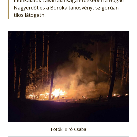
munkálatok zavartalansága érdekében a Bugaci
Nagyerdőt és a Boróka tanösvényt szigorúan
tilos látogatni.
Fotók: Biró Csaba