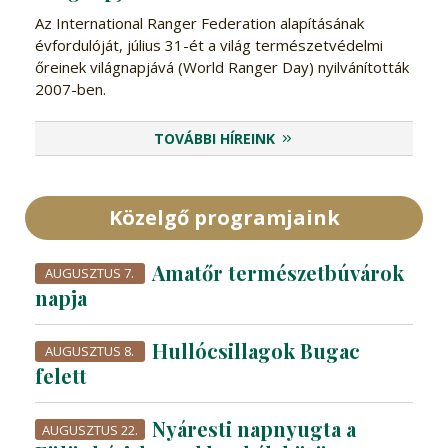
Az International Ranger Federation alapításának
évfordulóját, július 31-ét a világ természetvédelmi
őreinek világnapjává (World Ranger Day) nyilvánították
2007-ben.
TOVÁBBI HÍREINK
Közelgő programjaink
Amatőr természetbúvárok
AUGUSZTUS 7.
napja
Hullócsillagok Bugac
AUGUSZTUS 8.
felett
Nyáresti napnyugta a
AUGUSZTUS 22.