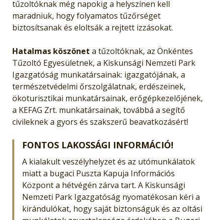
tűzoltóknak még napokig a helyszínen kell
maradniuk, hogy folyamatos tűzőrséget
biztosítsanak és eloltsák a rejtett izzásokat.
Hatalmas köszönet
a tűzoltóknak, az Önkéntes
Tűzoltó Egyesületnek, a Kiskunsági Nemzeti Park
Igazgatóság munkatársainak: igazgatójának, a
természetvédelmi őrszolgálatnak, erdészeinek,
ökoturisztikai munkatársainak, erőgépkezelőjének,
a KEFAG Zrt. munkatársainak, továbbá a segítő
civileknek a gyors és szakszerű beavatkozásért!
FONTOS LAKOSSÁGI INFORMÁCIÓ!
A kialakult veszélyhelyzet és az utómunkálatok
miatt a bugaci Puszta Kapuja Információs
Központ a hétvégén zárva tart. A Kiskunsági
Nemzeti Park Igazgatóság nyomatékosan kéri a
kirándulókat, hogy saját biztonságuk és az oltási