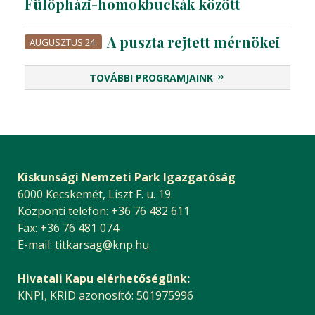
Fülöpházi-homokbuckák között
A puszta rejtett mérnökei
AUGUSZTUS 24.
TOVÁBBI PROGRAMJAINK
Kiskunsági Nemzeti Park Igazgatóság
6000 Kecskemét, Liszt F. u. 19.
Központi telefon: +36 76 482 611
Fax: +36 76 481 074
E-mail:
titkarsag@knp.hu
Hivatali Kapu elérhetőségünk:
KNPI, KRID azonosító: 501975996