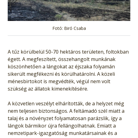
Fotó: Biró Csaba
A tűz körülbelül 50-70 hektáros területen, foltokban
égett. A megfeszített, összehangolt munkának
köszönhetően a lángokat az éjszaka folyamán
sikerült megfékezni és körülhatárolni. A közeli
ménesbirtokot is megvédték, végül nem volt
szükség az állatok kimenekítésére.
A közvetlen veszélyt elhárították, de a helyzet még
nem teljesen biztonságos. A feltámadó szél miatt a
talaj és a növényzet folyamatosan parázslik, így a
lángok bármikor újra fellángolhatnak. Emiatt a
nemzetipark-igazgatóság munkatársainak és a