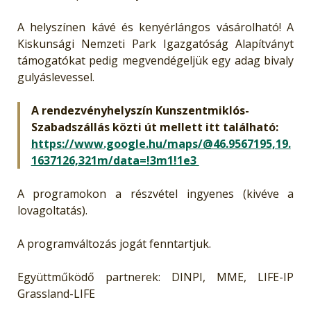
A helyszínen kávé és kenyérlángos vásárolható! A
Kiskunsági Nemzeti Park Igazgatóság Alapítványt
támogatókat pedig megvendégeljük egy adag bivaly
gulyáslevessel.
A rendezvényhelyszín Kunszentmiklós-
Szabadszállás közti út mellett itt található:
https://www.google.hu/maps/@46.9567195,19.
1637126,321m/data=!3m1!1e3
A programokon a részvétel ingyenes (kivéve a
lovagoltatás).
A programváltozás jogát fenntartjuk.
Együttműködő partnerek: DINPI, MME, LIFE-IP
Grassland-LIFE