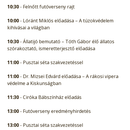
10:30
- Felnőtt futóverseny rajt
10:00
- Lóránt Miklós előadása – A túzokvédelem
kihívásai a világban
10:30
- Állatijó bemutató – Tóth Gábor élő állatos
szórakoztató, ismeretterjesztő előadása
11:00
- Pusztai séta szakvezetéssel
11:00
- Dr. Mizsei Edvárd előadása – A rákosi vipera
védelme a Kiskunságban
11:30
- Ciróka Bábszínház előadás
13:00
- Futóverseny eredményhirdetés
13:00
- Pusztai séta szakvezetéssel