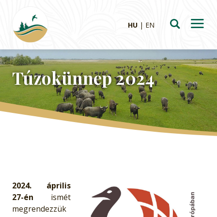
HU
EN
Túzokünnep 2024
2024. április
27-én
ismét
megrendezzük