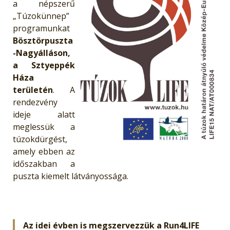
a népszerű
„Túzokünnep”
programunkat
Bösztörpuszta
-Nagyálláson,
a Sztyeppék
Háza
területén
. A
rendezvény
ideje alatt
meglessük a
túzokdürgést,
amely ebben az
időszakban a
puszta kiemelt látványossága.
Az idei évben is megszervezzük a Run4LIFE