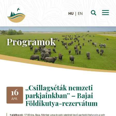
HU
EN
Programok
„Csillagséták nemzeti
16
parkjainkban” – Bajai
ÁPR.
Földikutya-rezervátum
Találkozó:
17:00 óra, Baja, Mérleg utca északi végénél levő parkoló (helyszín a volt