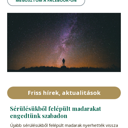
MEGOSZTOM A FACEBOOK-ON
Friss hírek, aktualitások
Sérülésükből felépült madarakat
engedtünk szabadon
Újabb sérülésükből felépült madarak nyerhették vissza