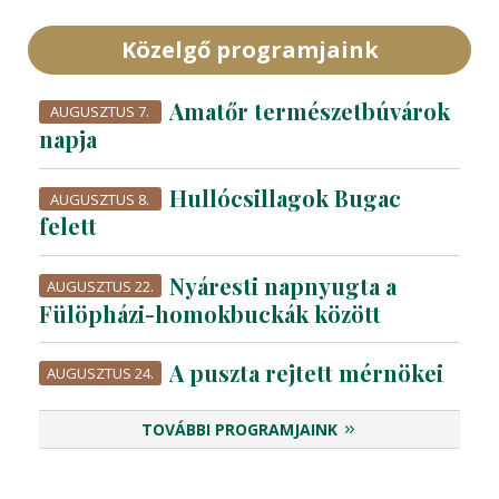
Közelgő programjaink
Amatőr természetbúvárok
AUGUSZTUS 7.
napja
Hullócsillagok Bugac
AUGUSZTUS 8.
felett
Nyáresti napnyugta a
AUGUSZTUS 22.
Fülöpházi-homokbuckák között
A puszta rejtett mérnökei
AUGUSZTUS 24.
TOVÁBBI PROGRAMJAINK