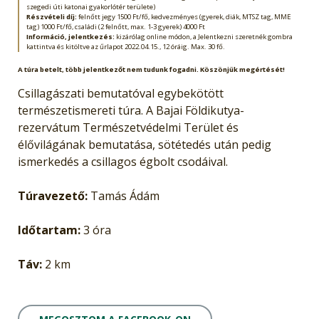
szegedi úti katonai gyakorlótér területe)
Részvételi díj:
felnőtt jegy 1500 Ft/fő, kedvezményes (gyerek, diák, MTSZ tag, MME
tag) 1000 Ft/fő, családi (2 felnőtt, max. 1-3 gyerek) 4000 Ft
Információ, jelentkezés:
kizárólag online módon, a Jelentkezni szeretnék gombra
kattintva és kitöltve az űrlapot 2022.04.15., 12 óráig. Max. 30 fő.
A túra betelt, több jelentkezőt nem tudunk fogadni. Köszönjük megértését!
Csillagászati bemutatóval egybekötött
természetismereti túra. A Bajai Földikutya-
rezervátum Természetvédelmi Terület és
élővilágának bemutatása, sötétedés után pedig
ismerkedés a csillagos égbolt csodáival.
Túravezető:
Tamás Ádám
Időtartam:
3 óra
Táv:
2 km