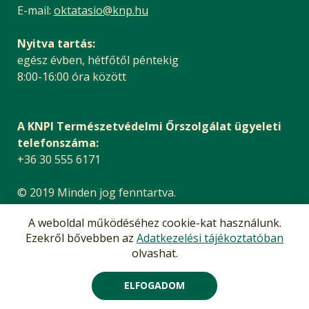
E-mail:
oktatasio@knp.hu
Nyitva tartás:
egész évben, hétfőtől péntekig
8:00-16:00 óra között
A KNPI Természetvédelmi Őrszolgálat ügyeleti
telefonszáma:
+36 30 555 6171
© 2019 Minden jog fenntartva.
Impresszum
|
Adatvédelem
A weboldal működéséhez cookie-kat használunk.
Akadálymentesítési nyilatkozat
Ezekről bővebben az
Adatkezelési tájékoztatóban
olvashat.
ELFOGADOM