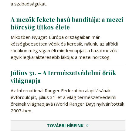
a szabadságukat.
A mezők fekete hasú banditája: a mezei
hörcsög titkos élete
Miközben Nyugat-Európa országaiban már
kétségbeesetten védik és keresik, nálunk, az alföldi
rónákon még vígan éli mindennapjait a hazai mezők
egyik legkarakteresebb lakója: a mezei hörcsög.
Július 31. – A természetvédelmi őrök
világnapja
Az International Ranger Federation alapításának
évfordulóját, július 31-ét a világ természetvédelmi
őreinek világnapjává (World Ranger Day) nyilvánították
2007-ben.
TOVÁBBI HÍREINK