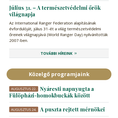
Július 31. – A természetvédelmi őrök
világnapja
Az International Ranger Federation alapításának
évfordulóját, július 31-ét a világ természetvédelmi
őreinek világnapjává (World Ranger Day) nyilvánították
2007-ben.
TOVÁBBI HÍREINK
Közelgő programjaink
Nyáresti napnyugta a
AUGUSZTUS 22.
Fülöpházi-homokbuckák között
A puszta rejtett mérnökei
AUGUSZTUS 24.