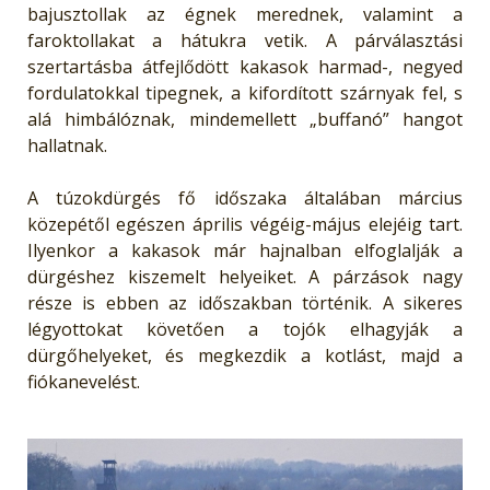
bajusztollak az égnek merednek, valamint a
faroktollakat a hátukra vetik. A párválasztási
szertartásba átfejlődött kakasok harmad-, negyed
fordulatokkal tipegnek, a kifordított szárnyak fel, s
alá himbálóznak, mindemellett „buffanó” hangot
hallatnak.
A túzokdürgés fő időszaka általában március
közepétől egészen április végéig-május elejéig tart.
Ilyenkor a kakasok már hajnalban elfoglalják a
dürgéshez kiszemelt helyeiket. A párzások nagy
része is ebben az időszakban történik. A sikeres
légyottokat követően a tojók elhagyják a
dürgőhelyeket, és megkezdik a kotlást, majd a
fiókanevelést.