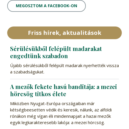
MEGOSZTOM A FACEBOOK-ON
Friss hírek, aktualitások
Sérülésükből felépült madarakat
engedtünk szabadon
Újabb sérülésükből felépült madarak nyerhették vissza
a szabadságukat.
A mezők fekete hasú banditája: a mezei
hörcsög titkos élete
Miközben Nyugat-Európa országaiban már
kétségbeesetten védik és keresik, nálunk, az alföldi
rónákon még vígan éli mindennapjait a hazai mezők
egyik legkarakteresebb lakója: a mezei hörcsög.