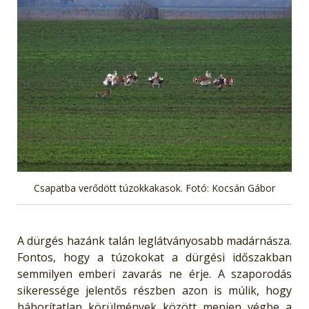
Csapatba verődött túzokkakasok. Fotó: Kocsán Gábor
A dürgés hazánk talán leglátványosabb madárnásza.
Fontos, hogy a túzokokat a dürgési időszakban
semmilyen emberi zavarás ne érje. A szaporodás
sikeressége jelentős részben azon is múlik, hogy
háborítatlan körülmények között menjen végbe a