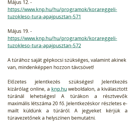
Május 12. -
https://www.knp.hu/hu/programok/korareggeli-
tuzokleso-tura-apajpusztan-571
Május 19. -
https://www.knp.hu/hu/programok/korareggeli-
tuzokleso-tura-apajpusztan-572
A túrához saját gépkocsi szükséges, valamint akinek
van, mindenképpen hozzon távcsövet!
Előzetes jelentkezés szükséges! Jelentkezés
kizárólag online, a
knp.hu
weboldalon, a kiválasztott
túránál lehetséges! A túrákon a résztvevők
maximális létszáma 20 fő. Jelentkezéskor részletes e-
mailt küldünk a túráról. A jegyeket kérjük a
túravezetőnek a helyszínen bemutatni.