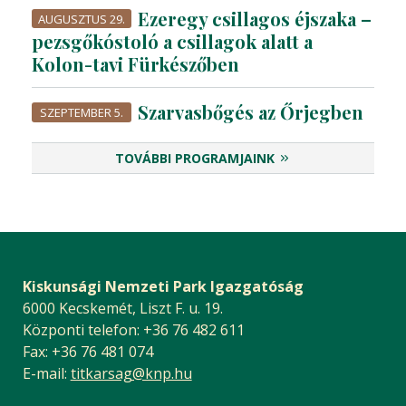
Ezeregy csillagos éjszaka –
AUGUSZTUS 29.
pezsgőkóstoló a csillagok alatt a
Kolon-tavi Fürkészőben
Szarvasbőgés az Őrjegben
SZEPTEMBER 5.
TOVÁBBI PROGRAMJAINK
Kiskunsági Nemzeti Park Igazgatóság
6000 Kecskemét, Liszt F. u. 19.
Központi telefon: +36 76 482 611
Fax: +36 76 481 074
E-mail:
titkarsag@knp.hu