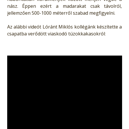
nász. Éppen ezért a madarakat csak távolról,
jellemzően 500-1000 méterről szabad megfigyelni.
Az alábbi videót Lóránt Miklós kollégánk készítette a
csapatba verődött viaskodó túzokkakasokról: