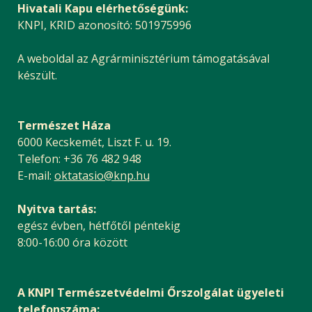
Hivatali Kapu elérhetőségünk:
KNPI, KRID azonosító: 501975996
A weboldal az Agrárminisztérium támogatásával
készült.
Természet Háza
6000 Kecskemét, Liszt F. u. 19.
Telefon: +36 76 482 948
E-mail:
oktatasio@knp.hu
Nyitva tartás:
egész évben, hétfőtől péntekig
8:00-16:00 óra között
A KNPI Természetvédelmi Őrszolgálat ügyeleti
telefonszáma: