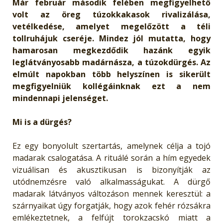
Már február második felében megfigyelhető
volt az öreg túzokkakasok rivalizálása,
vetélkedése, amelyet megelőzött a téli
tollruhájuk cseréje. Mindez jól mutatta, hogy
hamarosan megkezdődik hazánk egyik
leglátványosabb madárnásza, a túzokdürgés. Az
elmúlt napokban több helyszínen is sikerült
megfigyelniük kollégáinknak ezt a nem
mindennapi jelenséget.
Mi is a dürgés?
Ez egy bonyolult szertartás, amelynek célja a tojó
madarak csalogatása. A rituálé során a hím egyedek
vizuálisan és akusztikusan is bizonyítják az
utódnemzésre való alkalmasságukat. A dürgő
madarak látványos változáson mennek keresztül: a
szárnyaikat úgy forgatják, hogy azok fehér rózsákra
emlékeztetnek, a felfújt torokzacskó miatt a