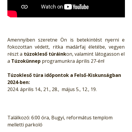
Amennyiben szeretne Ön is betekintést nyerni e
fokozottan védett, ritka madárfaj életébe, vegyen
részt a
túzokleső túráink
on, valamint látogasson el
a
Túzokünnep
programunkra április 27-én!
Túzokleső túra időpontok a Felső-Kiskunságban
2024-ben:
2024. április 14., 21., 28., május 5., 12., 19.
Találkozó: 6:00 óra, Bugyi, református templom
melletti parkoló